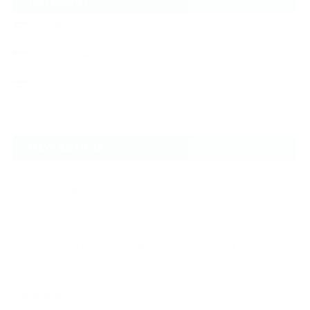
CATEGORY
NEWS
キャンペーン
ブログ
NEW ARTICLE
2026.06.10
ネオテクトロン導入
2025.12.09
スーパーテクトロン クリスマス＆ニューイヤーチケットキャンペーン
2025.12.09
12月受付変更について