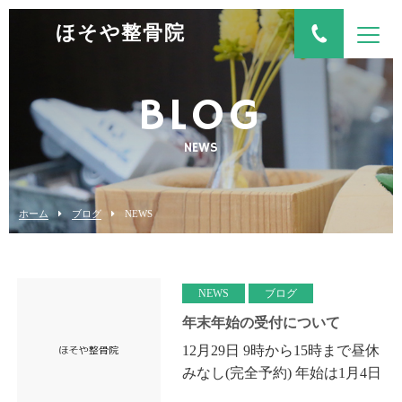
ほそや整骨院
BLOG
NEWS
ホーム
ブログ
NEWS
NEWS
ブログ
年末年始の受付について
12月29日 9時から15時まで昼休
みなし(完全予約) 年始は1月4日
12時から17時まで(完全予約) 以