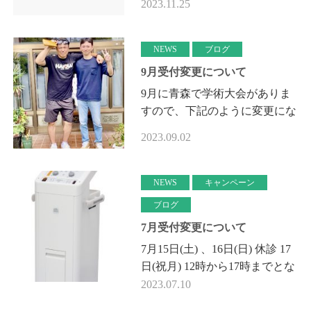
2023.11.25
上のようになります。 ご希望
の方は、LINE@、またはお
電…
NEWS
ブログ
9月受付変更について
9月に青森で学術大会がありま
すので、下記のように変更にな
ります。 9月2日(土) 12時から
2023.09.02
17時 3日(日) 休診 9月16日
(土)、17日(日)、18日(祝月) 休
診…
NEWS
キャンペーン
ブログ
7月受付変更について
7月15日(土) 、16日(日) 休診 17
日(祝月) 12時から17時までとな
ります。 宜しくお願いいたし
2023.07.10
ます。 7月からスーパーテク