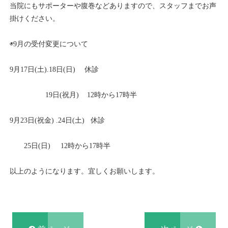
当院にもサポーターや腹巻などありますので、スタッフまでお声
掛けください。
◉
9
月の受付変更について
9
月
17
日
(
土
).18
日
(
日
)
休診
19
日
(
祝月
)
12
時から
17
時半
9
月
23
日
(
祝金
) .24
日
(
土
)
休診
25
日
(
日
)
12
時から
17
時半
以上のようになります。宜しくお願いします。